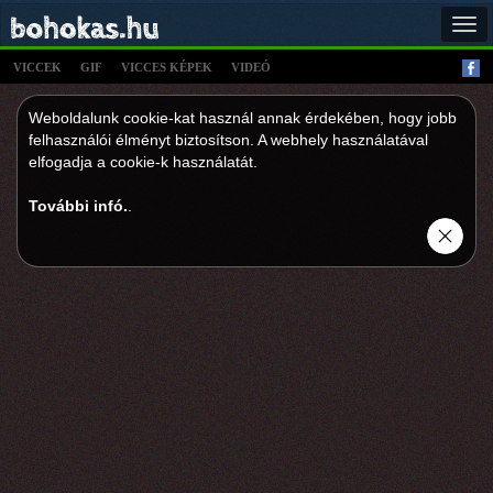
Tog
navi
VICCEK
GIF
VICCES KÉPEK
VIDEÓ
Weboldalunk cookie-kat használ annak érdekében, hogy jobb
felhasználói élményt biztosítson. A webhely használatával
elfogadja a cookie-k használatát.
További infó.
.