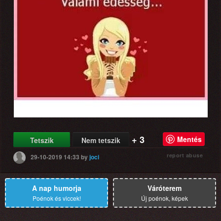
+ 3
Mentés
Tetszik
Nem tetszik
report abuse
29-10-2019 14:33
by
joci
A nap humorja
Váróterem
Poénok és viccek!
Új poénok, képek