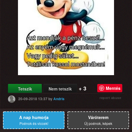
+ 3
Mentés
Tetszik
Nem tetszik
report abuse
20-09-2018 13:37
by
Andris
A nap humorja
Váróterem
Poénok és viccek!
Új poénok, képek