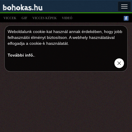
Tog
navi
VICCEK
GIF
VICCES KÉPEK
VIDEÓ
Weboldalunk cookie-kat használ annak érdekében, hogy jobb
felhasználói élményt biztosítson. A webhely használatával
elfogadja a cookie-k használatát.
További infó.
.