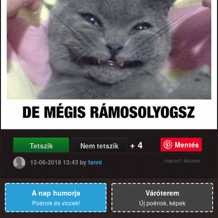
+ 4
Mentés
Tetszik
Nem tetszik
report abuse
12-06-2018 13:43
by
fanni
A nap humorja
Váróterem
Poénok és viccek!
Új poénok, képek