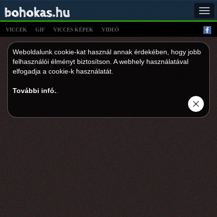
Tog
navi
VICCEK
GIF
VICCES KÉPEK
VIDEÓ
Weboldalunk cookie-kat használ annak érdekében, hogy jobb
felhasználói élményt biztosítson. A webhely használatával
elfogadja a cookie-k használatát.
További infó.
.