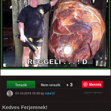
+ 3
Mentés
Tetszik
Nem tetszik
report abuse
01-10-2019 10:39
by
reka10
Kedves Ferjemnek!