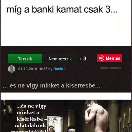
+ 3
Mentés
Tetszik
Nem tetszik
report abuse
01-10-2019 10:37
by
Huni81
... es ne vigy minket a kisertesbe...