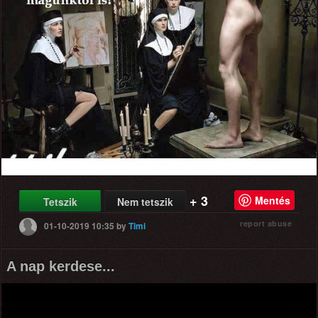
+ 3
Mentés
Tetszik
Nem tetszik
report abuse
01-10-2019 10:35
by
Timi
A nap kerdese...