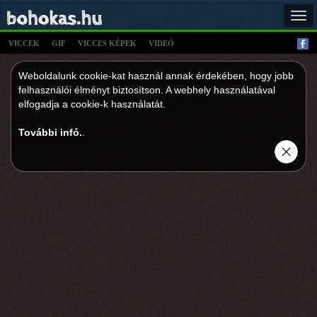
Tog
navi
VICCEK
GIF
VICCES KÉPEK
VIDEÓ
Weboldalunk cookie-kat használ annak érdekében, hogy jobb
felhasználói élményt biztosítson. A webhely használatával
elfogadja a cookie-k használatát.
További infó.
.