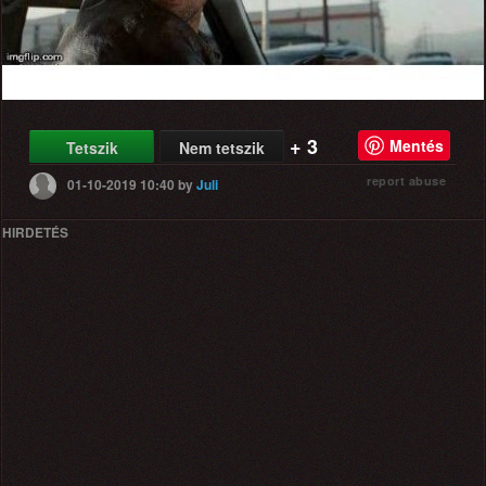
+ 3
Mentés
Tetszik
Nem tetszik
report abuse
01-10-2019 10:40
by
Juli
HIRDETÉS