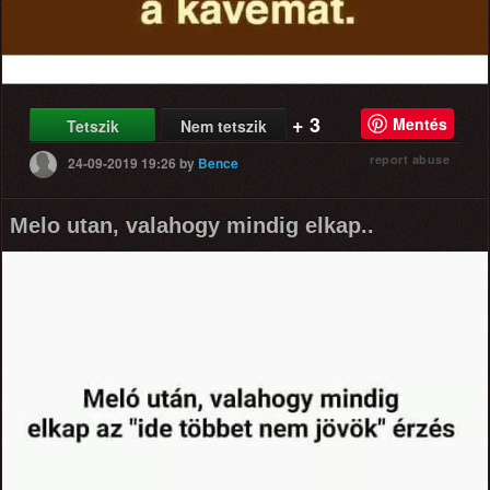
+ 3
Mentés
Tetszik
Nem tetszik
report abuse
24-09-2019 19:26
by
Bence
Melo utan, valahogy mindig elkap..