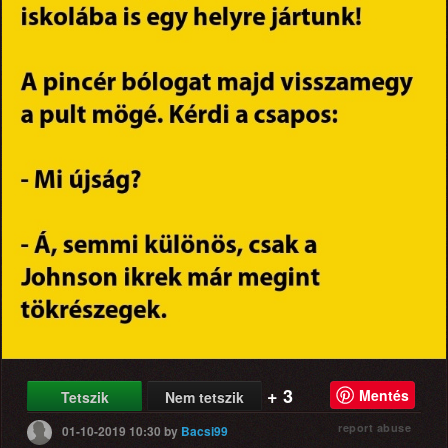
+ 3
Mentés
Tetszik
Nem tetszik
report abuse
01-10-2019 10:30
by
Bacsi99