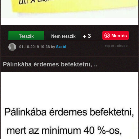
+ 3
Mentés
Tetszik
Nem tetszik
report abuse
01-10-2019 10:38
by
Szabi
Pálinkába érdemes befektetni, ..