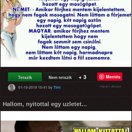
+ 3
Mentés
Tetszik
Nem tetszik
report abuse
01-10-2019 10:41
by
Timi
Hallom, nyitottal egy uzletet...