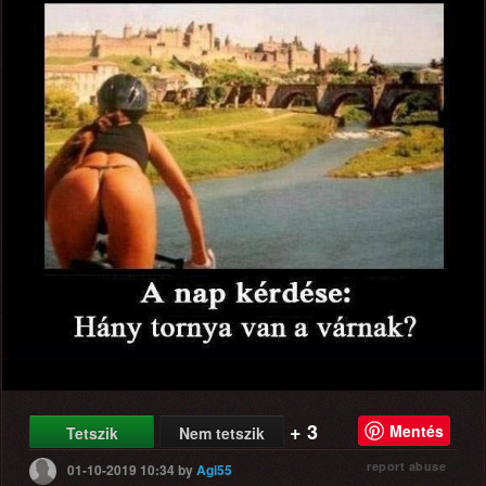
+ 3
Mentés
Tetszik
Nem tetszik
report abuse
01-10-2019 10:34
by
Agi55