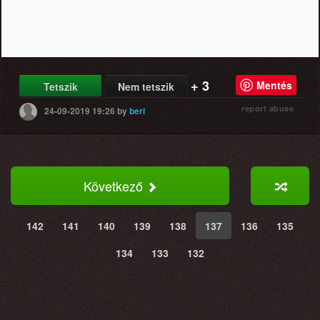
+ 3
Mentés
Tetszik
Nem tetszik
report abuse
24-09-2019 19:26
by
beri
Következő
142
141
140
139
138
137
136
135
134
133
132