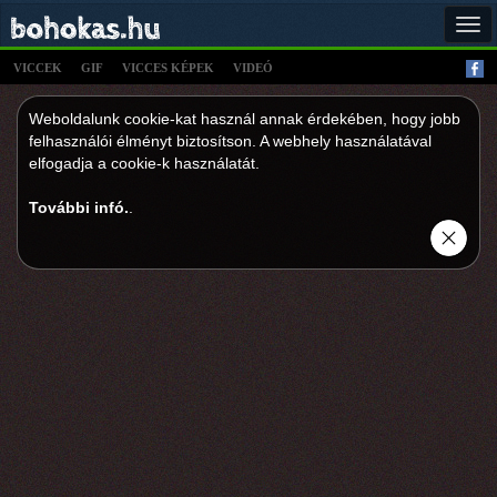
Tog
navi
VICCEK
GIF
VICCES KÉPEK
VIDEÓ
Weboldalunk cookie-kat használ annak érdekében, hogy jobb
felhasználói élményt biztosítson. A webhely használatával
elfogadja a cookie-k használatát.
További infó.
.