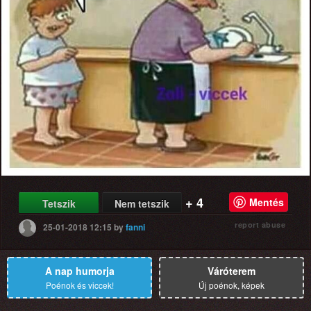
+ 4
Mentés
Tetszik
Nem tetszik
report abuse
25-01-2018 12:15
by
fanni
A nap humorja
Váróterem
Poénok és viccek!
Új poénok, képek