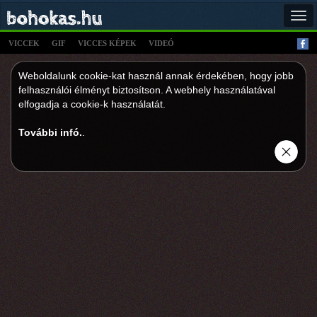
Tog
navi
VICCEK
GIF
VICCES KÉPEK
VIDEÓ
Weboldalunk cookie-kat használ annak érdekében, hogy jobb
felhasználói élményt biztosítson. A webhely használatával
elfogadja a cookie-k használatát.
További infó.
.