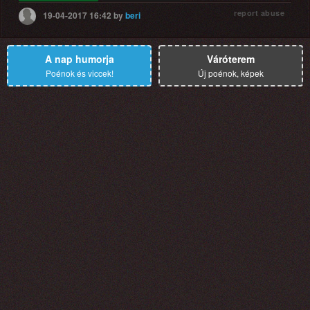
report abuse
19-04-2017 16:42
by
beri
A nap humorja
Váróterem
Poénok és viccek!
Új poénok, képek